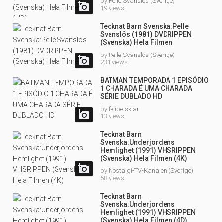
by
Pelle Svanslös (Sverige)

19 views
Tecknat Barn Svenska:Pelle
Svanslös (1981) DVDRIPPEN
(Svenska) Hela Filmen
by
Pelle Svanslös (Sverige)

231 views
BATMAN TEMPORADA 1 EPISÓDIO
1 CHARADA É UMA CHARADA
SÉRIE DUBLADO HD
by
felipe sklar

13 views
Tecknat Barn
Svenska:Underjordens
Hemlighet (1991) VHSRIPPEN
(Svenska) Hela Filmen (4K)

by
Nostalgi-TV-Kanalen (Sverige)
58 views
Tecknat Barn
Svenska:Underjordens
Hemlighet (1991) VHSRIPPEN
(Svenska) Hela Filmen (4D)