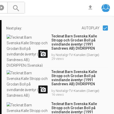



AUTOPLAY
Next play:
Tecknat Barn Svenska:Kalle
Stropp och Grodan Boll på
svindlande äventyr (1991
Sandrews AB) DVDRIPPEN
(Svenska) Hela Filmen (4K)

by
Nostalgi-TV-Kanalen (Sverige)
29 views
Tecknat Barn Svenska:Kalle
Stropp och Grodan Boll på
svindlande äventyr (1991
Sandrews AB) DVDRIPPEN
(Svenska) Hela Filmen (4D)

by
Nostalgi-TV-Kanalen (Sverige)
16 views
Tecknat Barn Svenska:Kalle
Stropp och Grodan Boll på
svindlande äventyr (1991