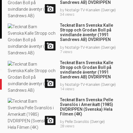
Sandrews AB) DVDRIPPEN
(Svenska) Hela Filmen (3D)

by
Nostalgi-TV-Kanalen (Sverige)
34 views
Tecknat Barn Svenska:Kalle
Stropp och Grodan Boll på
een
svindlande äventyr (1991
Sandrews AB) DVDRIPPEN
(Svenska) Hela Filmen (HD)

by
Nostalgi-TV-Kanalen (Sverige)
7 views
Tecknat Barn Svenska:Kalle
Stropp och Grodan Boll på
svindlande äventyr (1991
Sandrews AB) DVDRIPPEN
(Svenska) Hela Filmen

by
Nostalgi-TV-Kanalen (Sverige)
14 views
Tecknat Barn Svenska:Pelle
Svanslös i Amerikatt (1985)
DVDRIPPEN (Svenska) Hela
Filmen (4K)

by
Pelle Svanslös (Sverige)
28 views