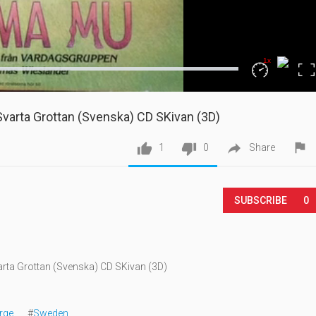
1x
Loaded
:
Fullscr
0%
Playback
Rate
arta Grottan (Svenska) CD SKivan (3D)




1
0
Share
SUBSCRIBE
0
ta Grottan (Svenska) CD SKivan (3D)
rge
#
Sweden