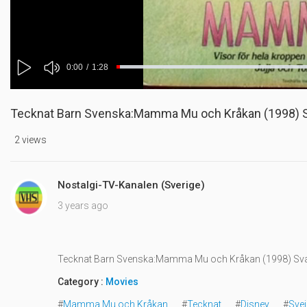
Mute
Current
0:00
/
Duration
1:28
Progress
:
Play
0%
Time
Tecknat Barn Svenska:Mamma Mu och Kråkan (1998) Sv
2 views
Nostalgi-TV-Kanalen (Sverige)
3 years ago
Tecknat Barn Svenska:Mamma Mu och Kråkan (1998) Svar
Category :
Movies
#
Mamma Mu och Kråkan
#
Tecknat
#
Disney
#
Svei