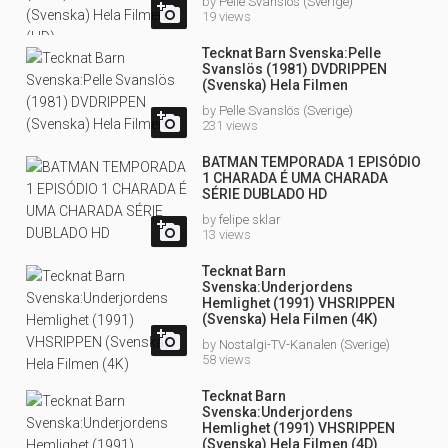
by
Pelle Svanslös (Sverige)

19 views
Tecknat Barn Svenska:Pelle
Svanslös (1981) DVDRIPPEN
(Svenska) Hela Filmen
by
Pelle Svanslös (Sverige)

231 views
BATMAN TEMPORADA 1 EPISÓDIO
1 CHARADA É UMA CHARADA
SÉRIE DUBLADO HD
by
felipe sklar

13 views
Tecknat Barn
Svenska:Underjordens
Hemlighet (1991) VHSRIPPEN
(Svenska) Hela Filmen (4K)

by
Nostalgi-TV-Kanalen (Sverige)
58 views
Tecknat Barn
Svenska:Underjordens
Hemlighet (1991) VHSRIPPEN
(Svenska) Hela Filmen (4D)