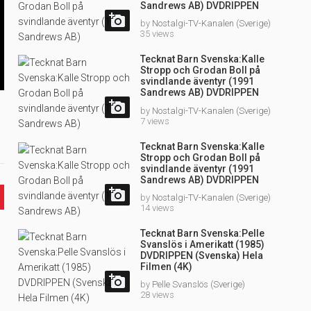
Sandrews AB) DVDRIPPEN
(Svenska) Hela Filmen (3D)

by
Nostalgi-TV-Kanalen (Sverige)
35 views
Tecknat Barn Svenska:Kalle
Stropp och Grodan Boll på
een
svindlande äventyr (1991
Sandrews AB) DVDRIPPEN
(Svenska) Hela Filmen (HD)

by
Nostalgi-TV-Kanalen (Sverige)
7 views
Tecknat Barn Svenska:Kalle
Stropp och Grodan Boll på
svindlande äventyr (1991
Sandrews AB) DVDRIPPEN
(Svenska) Hela Filmen

by
Nostalgi-TV-Kanalen (Sverige)
14 views
Tecknat Barn Svenska:Pelle
Svanslös i Amerikatt (1985)
DVDRIPPEN (Svenska) Hela
Filmen (4K)

by
Pelle Svanslös (Sverige)
28 views