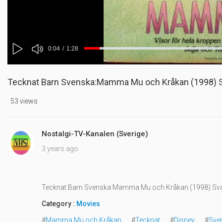
Mute
Current
0:04
/
Duration
1:28
Progress
:
Play
0%
Time
Tecknat Barn Svenska:Mamma Mu och Kråkan (1998) Sv
53 views
Nostalgi-TV-Kanalen (Sverige)
3 years ago
Tecknat Barn Svenska:Mamma Mu och Kråkan (1998) Svar
Category :
Movies
#
Mamma Mu och Kråkan
#
Tecknat
#
Disney
#
Sver