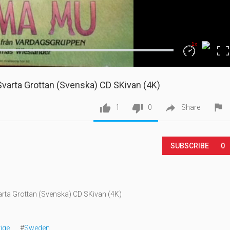
1x
Loaded
:
Fullscr
0%
Playback
Rate
arta Grottan (Svenska) CD SKivan (4K)




1
0
Share
SUBSCRIBE
0
ta Grottan (Svenska) CD SKivan (4K)
ige
#
Sweden