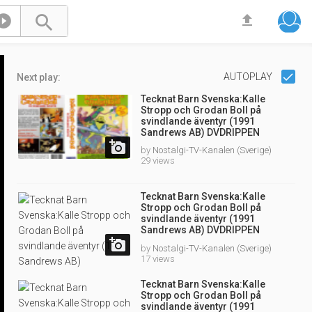



AUTOPLAY
Next play:
Tecknat Barn Svenska:Kalle
Stropp och Grodan Boll på
svindlande äventyr (1991
Sandrews AB) DVDRIPPEN
(Svenska) Hela Filmen (4K)

by
Nostalgi-TV-Kanalen (Sverige)
29 views
Tecknat Barn Svenska:Kalle
Stropp och Grodan Boll på
svindlande äventyr (1991
Sandrews AB) DVDRIPPEN
(Svenska) Hela Filmen (4D)

by
Nostalgi-TV-Kanalen (Sverige)
17 views
Tecknat Barn Svenska:Kalle
Stropp och Grodan Boll på
svindlande äventyr (1991