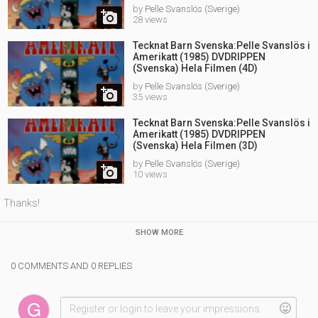
by
Pelle Svanslös (Sverige)

28 views
Tecknat Barn Svenska:Pelle Svanslös i
Amerikatt (1985) DVDRIPPEN
(Svenska) Hela Filmen (4D)
by
Pelle Svanslös (Sverige)

35 views
Tecknat Barn Svenska:Pelle Svanslös i
Amerikatt (1985) DVDRIPPEN
(Svenska) Hela Filmen (3D)
by
Pelle Svanslös (Sverige)

10 views
Thanks!
SHOW MORE
0 COMMENTS AND 0 REPLIES