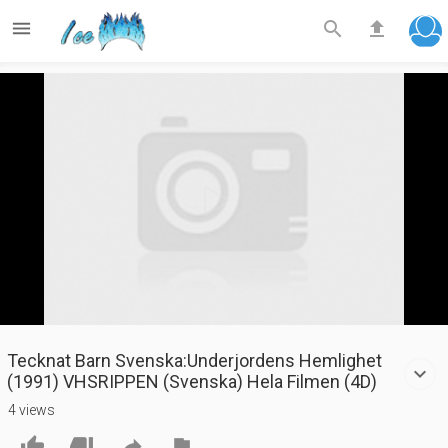



Play
Video
Tecknat Barn Svenska:Underjordens Hemlighet
(1991) VHSRIPPEN (Svenska) Hela Filmen (4D)
4 views



