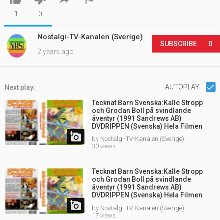
1
0
Nostalgi-TV-Kanalen (Sverige)
SUBSCRIBE
0
2 years ago
AUTOPLAY
Next play:
Tecknat Barn Svenska:Kalle Stropp
och Grodan Boll på svindlande
äventyr (1991 Sandrews AB)
DVDRIPPEN (Svenska) Hela Filmen
(4K)

by
Nostalgi-TV-Kanalen (Sverige)
30 views
Tecknat Barn Svenska:Kalle Stropp
och Grodan Boll på svindlande
äventyr (1991 Sandrews AB)
DVDRIPPEN (Svenska) Hela Filmen
(4D)

by
Nostalgi-TV-Kanalen (Sverige)
17 views